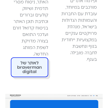
ופיתוח אתרים
האתר, ניסוח מסרי
מורכבים במיוחד,
תדמית ושיווק
עובדת עם החברות
קולעים וברורים
והעמותות הגדולות
וכתיבת תוכן האתר
בישראל, מנהלת
בניסוח קז'ואל זורם
פרויקטים ענקיים
ועדכני התואם
במקצועיות ייחודית
בצורה מדויקת
בנוף ונחשבת
לשפת המותג
לחברה מובילה
החדשה.
בענף.
לאתר של
braverman
digital