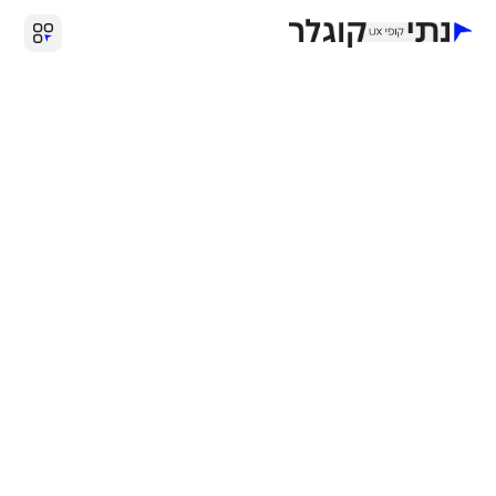
אפיון וכתיבת אתר ל-braverman
digital
עיצוב ופיתוח:
braverman digital