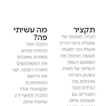
תקציר
מה עשיתי
פה?
חברת 'סטטוס' של
שמוליק ורותי וינרייך
כתיבת אתר
פועלת כבר למעלה
תדמית מורחב
מעשור, ושינתה את
ומפורט, שמכניס
הסטטוס העסקי
את המשתמשים
והשיווקי של מאות
לאווירה הנכונה, יוצר
עסקים, חברות
את הרושם
וארגונים, בכל
המתאים על
הגדלים ומכל
מקצועיות וגודל
המגזרים, עם
החברה וחושף ידע
מעטפת שיווק
ושיטות שיווק