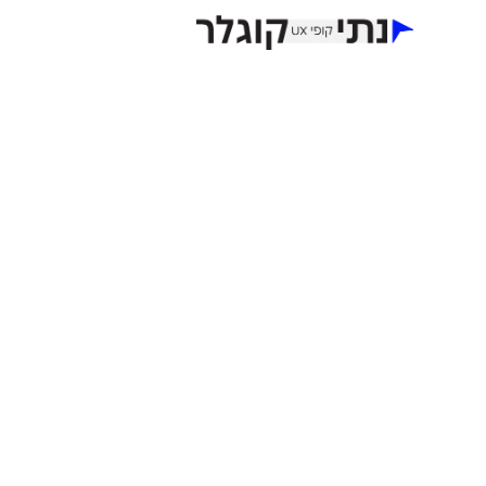
כתיבת תוכן ו-UX לאתר חנות של מרכז השולחן והכסא
אפיון, עיצוב ופיתוח:
לעילא